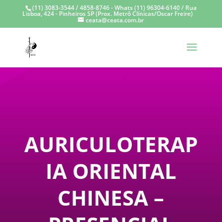
(11) 3083-3544 / 4858-8746 - Whats (11) 96304-6140 / Rua
Lisboa, 424 - Pinheiros SP (Prox. Metrô Clínicas/Oscar Freire)
ceata@ceata.com.br
AURICULOTERAP
IA ORIENTAL
CHINESA –