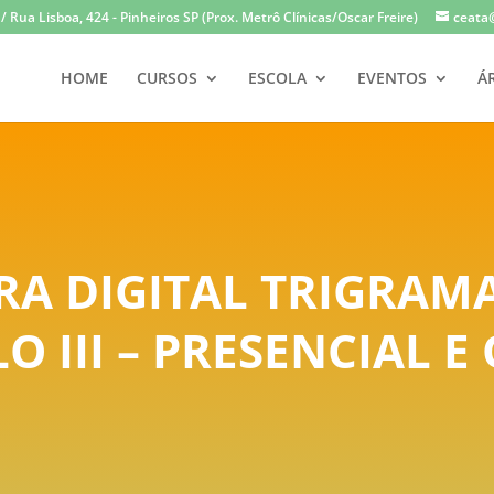
 Rua Lisboa, 424 - Pinheiros SP (Prox. Metrô Clínicas/Oscar Freire)
ceata
HOME
CURSOS
ESCOLA
EVENTOS
Á
A DIGITAL TRIGRAMA
 III – PRESENCIAL E