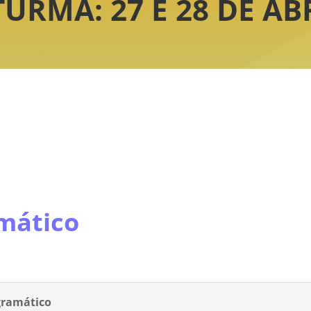
URMA: 27 E 28 DE ABR
mático
gramático