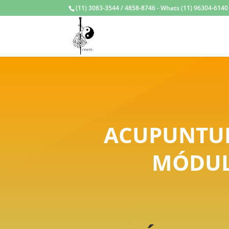
(11) 3083-3544 / 4858-8746 - Whats (11) 96304-6140 /
ACUPUNTUR
MÓDULO