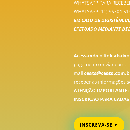
WHATSAPP PARA RECEBER
WHATSAPP (11) 96304-61
EM CASO DE DESISTÊNCIA
EFETUADO MEDIANTE DED
Acessando o link abaixo
pagamento enviar compro
mail
ceata@ceata.com.b
receber as informações s
ATENÇÃO IMPORTANTE: 
INSCRIÇÃO PARA CADAST
INSCREVA-SE