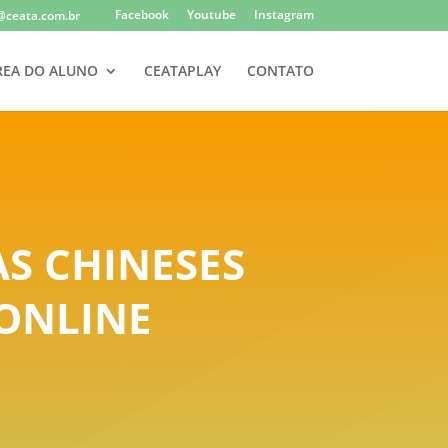
Facebook
Youtube
Instagram
@ceata.com.br
REA DO ALUNO
CEATAPLAY
CONTATO
S CHINESES
 ONLINE