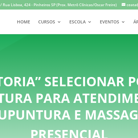
 Rua Lisboa, 424 - Pinheiros SP (Prox. Metrô Clínicas/Oscar Freire)
ceata
HOME
CURSOS
ESCOLA
EVENTOS
Á
ORIA” SELECIONAR 
URA PARA ATENDIM
UPUNTURA E MASSA
PRESENCIAL