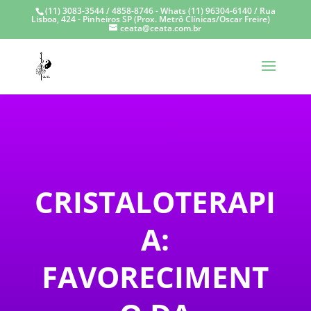
(11) 3083-3544 / 4858-8746 - Whats (11) 96304-6140 / Rua
Lisboa, 424 - Pinheiros SP (Prox. Metrô Clínicas/Oscar Freire)
ceata@ceata.com.br
CRISTALOTERAPI
A:
FAVORECIMENT