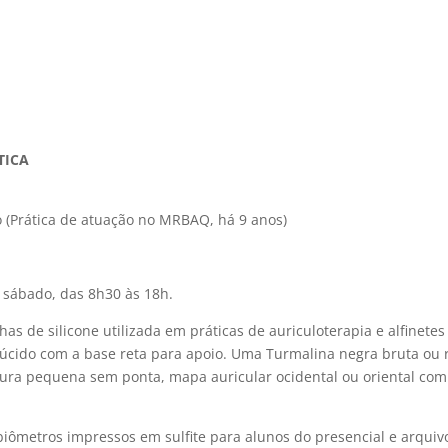
TICA
o
(Prática de atuação no MRBAQ, há 9 anos)
sábado, das 8h30 às 18h.
as de silicone utilizada em práticas de auriculoterapia e alfinete
slúcido com a base reta para apoio. Uma Turmalina negra bruta 
oura pequena sem ponta, mapa auricular ocidental ou oriental com
biômetros impressos em sulfite para alunos do presencial e arqui