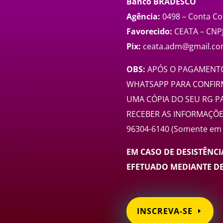
Banco BRADESCO
Agência:
0498 – Conta Co
Favorecido:
CEATA – CNPJ
Pix:
ceata.adm@gmail.c
OBS:
APÓS O PAGAMENTO
WHATSAPP PARA CONFIRM
UMA CÓPIA DO SEU RG P
RECEBER AS INFORMAÇÕE
96304-6140 (Somente em t
EM CASO DE DESISTÊNC
EFETUADO MEDIANTE DE
INSCREVA-SE