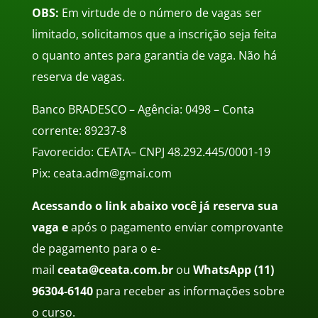
OBS:
Em virtude de o número de vagas ser
limitado, solicitamos que a inscrição seja feita
o quanto antes para garantia de vaga. Não há
reserva de vagas.
Banco BRADESCO – Agência: 0498 – Conta
corrente: 89237-8
Favorecido: CEATA– CNPJ 48.292.445/0001-19
Pix: ceata.adm@gmai.com
Acessando o link abaixo você já reserva sua
vaga e
a
pós o pagamento enviar comprovante
de pagamento para o e-
mail
ceata@ceata.com.br
ou
WhatsApp
(11)
96304-6140
para receber as informações sobre
o curso.