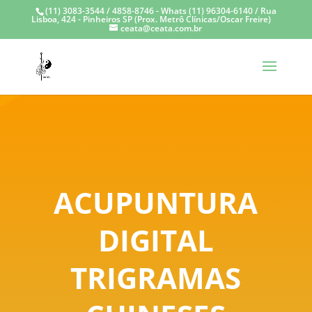
(11) 3083-3544 / 4858-8746 - Whats (11) 96304-6140 / Rua
Lisboa, 424 - Pinheiros SP (Prox. Metrô Clínicas/Oscar Freire)
ceata@ceata.com.br
ACUPUNTURA
DIGITAL
TRIGRAMAS